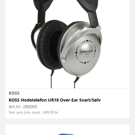
KOSS
KOSS Hodetelefon UR18 Over-Ear Svart/Sølv
Art.nr:
280005
Veil. pris (ink. mva) : 349,00 kr