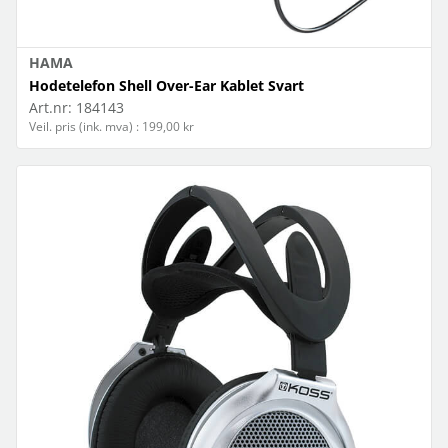
HAMA
Hodetelefon Shell Over-Ear Kablet Svart
Art.nr:
184143
Veil. pris (ink. mva) : 199,00 kr