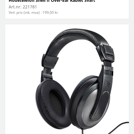
Hodetelefon Shell II Over-Ear Kablet Svart
Art.nr:
221781
Veil. pris (ink. mva) : 199,00 kr