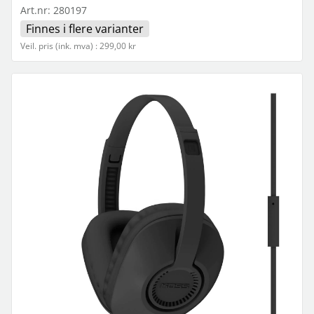
Art.nr:
280197
Finnes i flere varianter
Veil. pris (ink. mva) : 299,00 kr