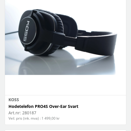
KOSS
Hodetelefon PRO4S Over-Ear Svart
Art.nr:
280187
Veil. pris (ink. mva) : 1 499,00 kr