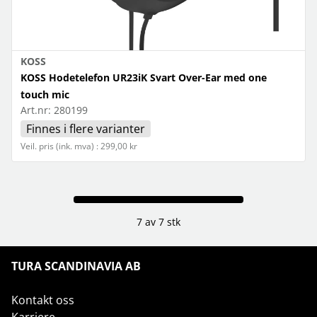
KOSS
KOSS Hodetelefon UR23iK Svart Over-Ear med one
touch mic
Art.nr:
280199
Finnes i flere varianter
Veil. pris (ink. mva) : 299,00 kr
7 av 7 stk
TURA SCANDINAVIA AB
Kontakt oss