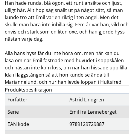
Han hade runda, blå ögon, ett runt ansikte och ljust,
ulligt hår. Alltihop såg snällt ut på något sätt, så man
kunde tro att Emil var en riktig liten ängel. Men det
skulle man bara inte inbilla sig. Fem år var han, vild och
envis och stark som en liten oxe, och han gjorde hyss
nästan varje dag.
Alla hans hyss får du inte höra om, men här kan du
läsa om när Emil fastnade med huvudet i soppskålen
och nästan inte kom loss, om när han hissade upp lilla
Ida i flaggstången så att hon kunde se ända till
Mariannelund, och hur han levde loppan i Hultsfred.
Produktspesifikasjon
Forfatter
Astrid Lindgren
Serie
Emil fra Lønneberget
EAN kode
9789129729887