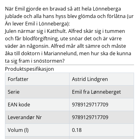
När Emil gjorde en bravad så att hela Lönneberga
jublade och alla hans hyss blev glömda och förlåtna (ur
Än lever Emil i Lönneberga):
Julen närmar sig i Katthult. Alfred skär sig i tummen
och får blodförgiftning, ute snöar det och är värre
väder än någonsin. Alfred mår allt sämre och måste
åka till doktorn i Mariannelund, men hur ska de kunna
ta sig fram i snöstormen?
Produktspesifikasjon
Forfatter
Astrid Lindgren
Serie
Emil fra Lønneberget
EAN kode
9789129717709
Leverandør Nr
9789129717709
Volum (l)
0.18