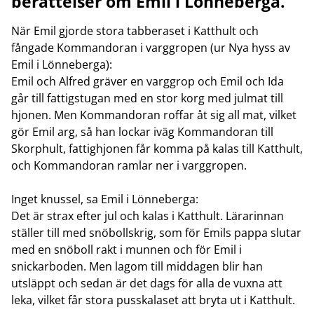
berättelser om Emil i Lönneberga.
När Emil gjorde stora tabberaset i Katthult och
fångade Kommandoran i varggropen (ur Nya hyss av
Emil i Lönneberga):
Emil och Alfred gräver en varggrop och Emil och Ida
går till fattigstugan med en stor korg med julmat till
hjonen. Men Kommandoran roffar åt sig all mat, vilket
gör Emil arg, så han lockar iväg Kommandoran till
Skorphult, fattighjonen får komma på kalas till Katthult,
och Kommandoran ramlar ner i varggropen.
Inget knussel, sa Emil i Lönneberga:
Det är strax efter jul och kalas i Katthult. Lärarinnan
ställer till med snöbollskrig, som för Emils pappa slutar
med en snöboll rakt i munnen och för Emil i
snickarboden. Men lagom till middagen blir han
utsläppt och sedan är det dags för alla de vuxna att
leka, vilket får stora pusskalaset att bryta ut i Katthult.