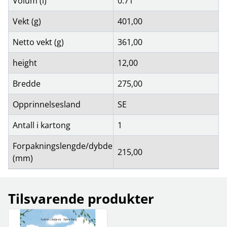
Volum (l)
0.71
Vekt (g)
401,00
Netto vekt (g)
361,00
height
12,00
Bredde
275,00
Opprinnelsesland
SE
Antall i kartong
1
Forpakningslengde/dybde
215,00
(mm)
Tilsvarende produkter