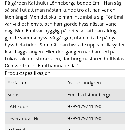
På gården Katthult i Lönneberga bodde Emil. Han såg
så snäll ut att man nästan kunde tro att han var en
liten ängel. Men det skulle man inte inbilla sig. För Emil
var vild och envis, och han gjorde hyss nästan varje
dag. Men Emil var hygglig på det viset att han aldrig
gjorde samma hyss två gånger, utan hittade på nya
hyss hela tiden. Som när han hissade upp sin lillasyster
Ida i flaggstången. Eller den gången när han red på
Lukas rakt in i stora salen, där borgmästaren höll kalas.
Och var tror ni Emil hamnade då?
Produktspesifikasjon
Forfatter
Astrid Lindgren
Serie
Emil fra Lønneberget
EAN kode
9789129741490
Leverandør Nr
9789129741490