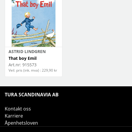
ASTRID LINDGREN
That boy Emil
Art.nr:
915573
Veil. pris (ink. mva) : 229,90 kr
TURA SCANDINAVIA AB
Kontakt oss
Karriere
Åpenhetsloven