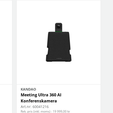
KANDAO
Meeting Ultra 360 AI
Konferenskamera
Art.nr:
60041216
Rek. pris (inkl. moms) : 19 999,00 kr