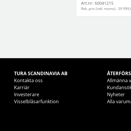
Art.nr:
60041215
Rek. pris (inkl. moms) : 39 999,
TURA SCANDINAVIA AB
ÅTERFÖRS
Kontakta oss
Allmänna v
Karriär
Kundansö
Investerare
Nyheter
Visselblåsarfunktion
Alla varum