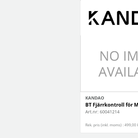
KANDAO
BT Fjärrkontroll för
Art.nr:
60041214
Rek. pris (inkl. moms) : 499,00 