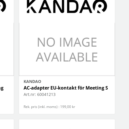
OBIL
SMARTA HEM
iltillbehör
garage och portkontroll
oto & video
kamera och tillbehör
ps
sensorer och väggkontakter
headset
smart belysning
ållare
temperaturstyrning
 fler...
KANDAO
ng
AC-adapter EU-kontakt för Meeting S
Art.nr:
60041213
Rek. pris (inkl. moms) : 199,00 kr