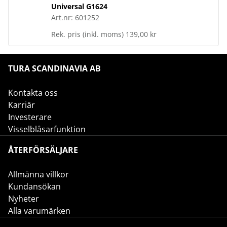
Universal G1624
Art.nr:
601252
Rek. pris (inkl. moms)
139,00 kr
TURA SCANDINAVIA AB
Kontakta oss
Karriär
Investerare
Visselblåsarfunktion
ÅTERFÖRSÄLJARE
Allmänna villkor
Kundansökan
Nyheter
Alla varumärken