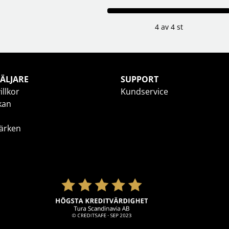
4 av 4 st
ÄLJARE
SUPPORT
illkor
Kundservice
kan
ärken