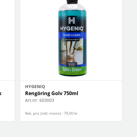
OBIL
SMARTA HEM
iltillbehör
garage och portkontroll
oto & video
kamera och tillbehör
ps
sensorer och väggkontakter
headset
smart belysning
ållare
temperaturstyrning
 fler...
HYGENIQ
k
Rengöring Golv 750ml
Art.nr:
603003
Rek. pris (inkl. moms) : 79,00 kr