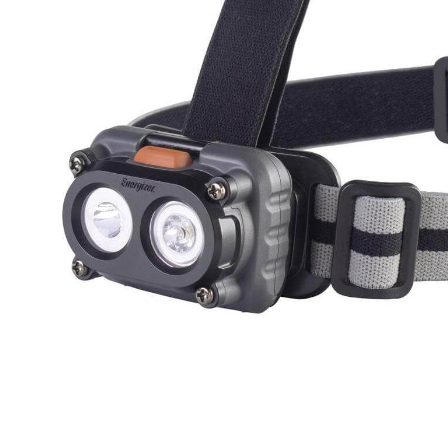
högtalare
skannrar
Se fler...
Se fler...
LAGRINGSMEDIA
LEKSAKER & SPEL
arkiv
leksaker
band
pussel
förvaring och märkning
spel
hdd
kamera-tape
Se fler...
SPORT OCH FRITID
SURF- OCH LÄSPLATTOR
cykel
hållare
kikare
musik och multimedia
kläder
skärmskydd
radioapparater
stylus-pennor
resetillbehör
väskor
Se fler...