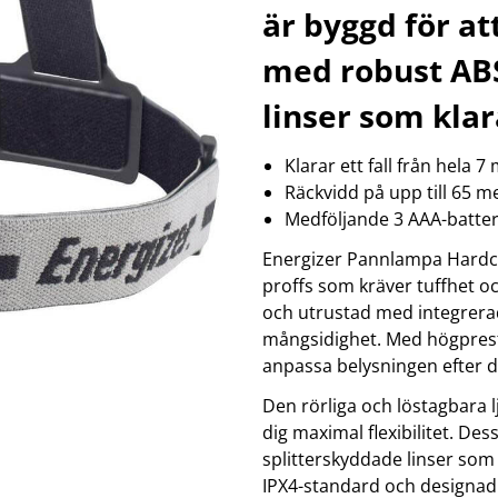
klockor
wellness
är byggd för at
Se fler...
LJUD
MARKETING
M
med robust ABS
förstärkare och delning
altec lansing
b
högtalare
backbone
f
linser som klara
högtalartillbehör
golla
g
kablar och adaptrar
hama
Klarar ett fall från hela 7
ljud för bil
happy plugs
h
Se fler...
Se fler...
Se
Räckvidd på upp till 65 m
TÄCKNINGSUTRUSTNING
VIDEO
Medföljande 3 AAA-batter
kablar & adaptrar
actionkameror
Energizer Pannlampa Hardc
mätutrustning
bilkameror
passiva komponenter
drönare
proffs som kräver tuffhet och
signalförstärkare
filter
och utrustad med integrer
tillbehör
follow-focus
mångsidighet. Med högpreste
Se fler...
anpassa belysningen efter 
Den rörliga och löstagbara
dig maximal flexibilitet. D
splitterskyddade linser som k
IPX4-standard och designad fö