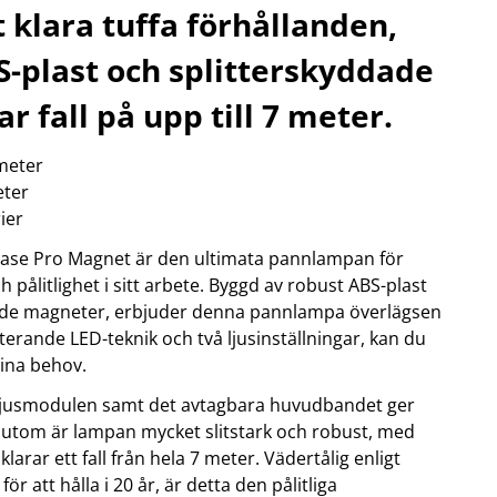
t klara tuffa förhållanden,
OBIL
SMARTA HEM
-plast och splitterskyddade
iltillbehör
garage och portkontroll
oto & video
kamera och tillbehör
r fall på upp till 7 meter.
ps
sensorer och väggkontakter
headset
smart belysning
 meter
ållare
temperaturstyrning
 fler...
eter
ier
ase Pro Magnet är den ultimata pannlampan för
 pålitlighet i sitt arbete. Byggd av robust ABS-plast
ade magneter, erbjuder denna pannlampa överlägsen
rande LED-teknik och två ljusinställningar, kan du
dina behov.
 ljusmodulen samt det avtagbara huvudbandet ger
essutom är lampan mycket slitstark och robust, med
larar ett fall från hela 7 meter. Vädertålig enligt
r att hålla i 20 år, är detta den pålitliga