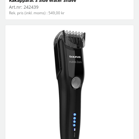
Rakapparat 3 Side Water Shave
Art.nr:
242439
Rek. pris (inkl. moms) : 549,00 kr