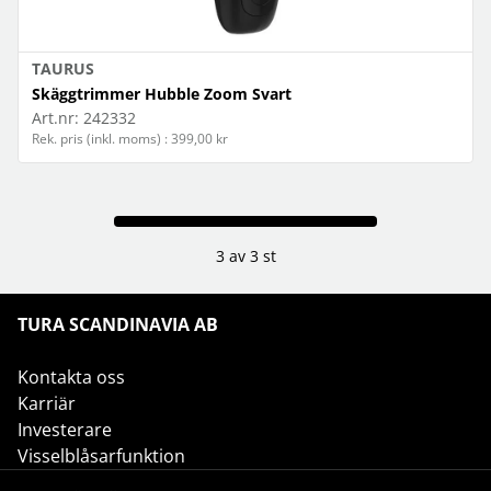
TAURUS
Skäggtrimmer Hubble Zoom Svart
Art.nr:
242332
Rek. pris (inkl. moms) : 399,00 kr
3 av 3 st
TURA SCANDINAVIA AB
Kontakta oss
Karriär
Investerare
Visselblåsarfunktion