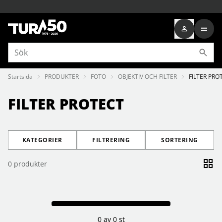
Startsida
PRODUKTER
FOTO
OBJEKTIV OCH FILTER
FILTER PRO
FILTER PROTECT
KATEGORIER
FILTRERING
SORTERING
0
produkter
0 av 0 st