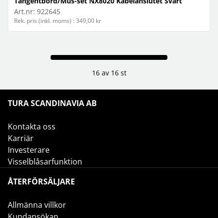
Tangentbord/Mus-set NX8020 Kabelanslutet Svart
Art.nr:
922645
Rek. pris (inkl. moms) : 349,00 kr
16 av 16 st
TURA SCANDINAVIA AB
Kontakta oss
Karriär
Investerare
Visselblåsarfunktion
ÅTERFÖRSÄLJARE
Allmänna villkor
Kundansökan