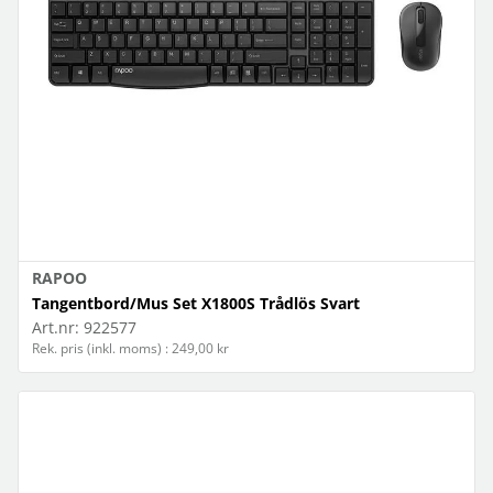
RAPOO
Tangentbord/Mus Set X1800S Trådlös Svart
Art.nr:
922577
Rek. pris (inkl. moms) : 249,00 kr