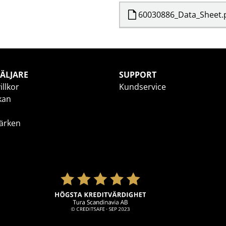
60030886_Data_Sheet.
ÄLJARE
SUPPORT
illkor
Kundservice
kan
ärken