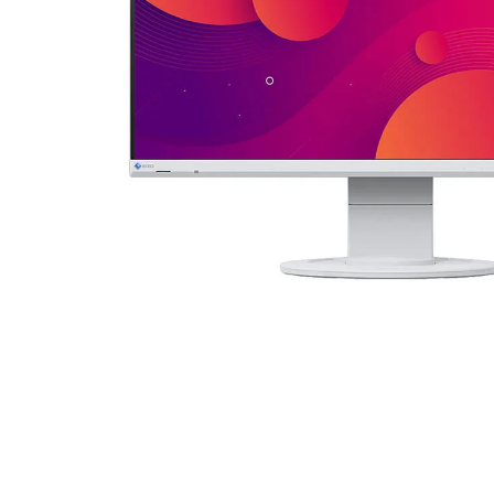
högtalare
skannrar
Se fler...
Se fler...
LAGRINGSMEDIA
LEKSAKER & SPEL
arkiv
leksaker
band
pussel
förvaring och märkning
spel
hdd
kamera-tape
Se fler...
SPORT OCH FRITID
SURF- OCH LÄSPLATTOR
cykel
hållare
kikare
musik och multimedia
kläder
skärmskydd
radioapparater
stylus-pennor
resetillbehör
väskor
Se fler...