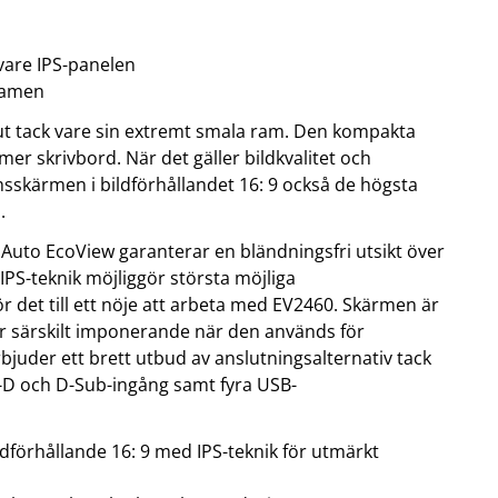
OBIL
SMARTA HEM
 vare IPS-panelen
iltillbehör
garage och portkontroll
 ramen
oto & video
kamera och tillbehör
ps
sensorer och väggkontakter
ut tack vare sin extremt smala ram. Den kompakta
headset
smart belysning
mer skrivbord. När det gäller bildkvalitet och
ållare
temperaturstyrning
sskärmen i bildförhållandet 16: 9 också de högsta
 fler...
.
 Auto EcoView garanterar en bländningsfri utsikt över
S-teknik möjliggör största möjliga
gör det till ett nöje att arbeta med EV2460. Skärmen är
är särskilt imponerande när den används för
bjuder ett brett utbud av anslutningsalternativ tack
I-D och D-Sub-ingång samt fyra USB-
dförhållande 16: 9 med IPS-teknik för utmärkt