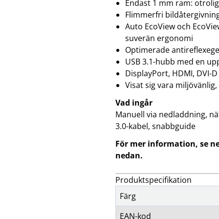
Endast 1 mm ram: otrolig
Flimmerfri bildåtergivning
Auto EcoView och EcoView
suverän ergonomi
Optimerade antireflexege
USB 3.1-hubb med en up
DisplayPort, HDMI, DVI-D
Visat sig vara miljövänlig
Vad ingår
Manuell via nedladdning, nät
3.0-kabel, snabbguide
För mer information, se n
nedan.
Produktspecifikation
Färg
EAN-kod