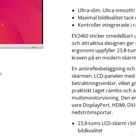
klockor
wellness
Se fler...
Ultra-slim. Ultra-smooth!
LJUD
MARKETING
M
Maximal bildkvalitet tack
förstärkare och delning
altec lansing
b
Kontroller integrerade i
högtalare
backbone
f
högtalartillbehör
golla
g
EV2460 sticker omedelbart 
kablar och adaptrar
hama
och attraktiva designen ger 
ljud för bil
happy plugs
h
ergonomi uppfyller 23,8-tum
Se fler...
Se fler...
Se
kraven på en modern skärm
TÄCKNINGSUTRUSTNING
VIDEO
kablar & adaptrar
actionkameror
En antireflexbeläggning och
mätutrustning
bilkameror
skärmen. LCD-panelen med IP
passiva komponenter
drönare
betraktningsvinklar, vilket 
signalförstärkare
filter
tillbehör
follow-focus
praktiskt taget ramlös och 
Se fler...
multimonitorvisning. Den er
vare DisplayPort, HDMI, DV
nedströmsportar.
23,8-tums LCD-skärm i bil
bildkvalitet