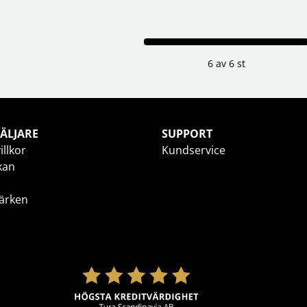
6 av 6 st
ÄLJARE
SUPPORT
illkor
Kundservice
kan
ärken