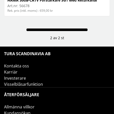
HAMA 30dB-CATV Förstärkare SG1 Med Returkanal
Art.nr:
56678
Rek. pris (inkl. moms) : 659,00 kr
2 av 2 st
TURA SCANDINAVIA AB
Kontakta oss
Karriär
Investerare
Visselblåsarfunktion
ÅTERFÖRSÄLJARE
Allmänna villkor
Kundansökan