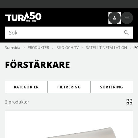
Startsida
PRODUKTER
BILD OCH TV
SATELLITINSTALLATION
F
FÖRSTÄRKARE
KATEGORIER
FILTRERING
SORTERING
2
produkter