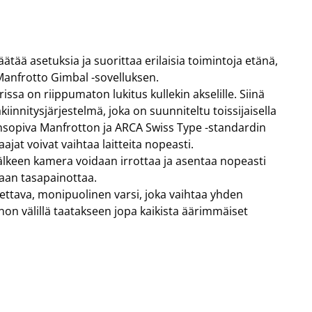
 säätää asetuksia ja suorittaa erilaisia toimintoja etänä,
 Manfrotto Gimbal -sovelluksen.
ssa on riippumaton lukitus kullekin akselille. Siinä
iinnitysjärjestelmä, joka on suunniteltu toissijaisella
ensopiva Manfrotton ja ARCA Swiss Type -standardin
ajat voivat vaihtaa laitteita nopeasti.
lkeen kamera voidaan irrottaa ja asentaa nopeasti
staan tasapainottaa.
ttava, monipuolinen varsi, joka vaihtaa yhden
non välillä taatakseen jopa kaikista äärimmäiset