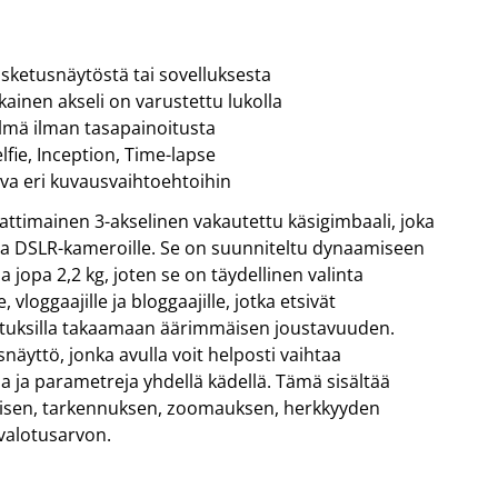
unnistimet & pistokkeet
sulakkeet
Näytä lisää...
OIMISTOTARVIKKEET
TV & KUVA
ketusnäytöstä tai sovelluksesta
irjoitusvälineet
antenniasennus
aperi
antennikiinnittimet
ainen akseli on varustettu lukolla
oimistotarvikkeet
antennit
mä ilman tasapainoitusta
av-elektroniikka
lfie, Inception, Time-lapse
johdot & liittimet
a eri kuvausvaihtoehtoihin
Näytä lisää...
imainen 3-akselinen vakautettu käsigimbaali, joka
e ja DSLR-kameroille. Se on suunniteltu dynaamiseen
 jopa 2,2 kg, joten se on täydellinen valinta
, vloggaajille ja bloggaajille, jotka etsivät
setuksilla takaamaan äärimmäisen joustavuuden.
äyttö, jonka avulla voit helposti vaihtaa
toa ja parametreja yhdellä kädellä. Tämä sisältää
isen, tarkennuksen, zoomauksen, herkkyyden
valotusarvon.