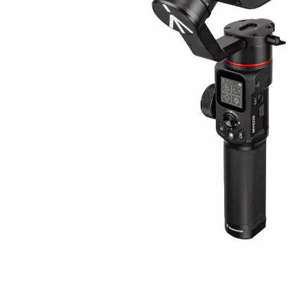
happy plugs
Näytä lisää...
TABLETIT/LUKIJAT
TERVEYS JA HYVINVOINTI
multimedia
hammas- ja suuhygienia
pidikkeet & telineet
hieronta
stylus
hiustenhoito ja muotoilu
suojakalvot
hiustenleikkuu ja parranajo
suojakotelot
hyvinvointi
URHEILU JA VAPAA-AIKA
VALOKUVAUS
asusteet
albumit & kehykset
kiikarit
filmit & tarvikkeet
koululaukut
jalustapäät
laukut
jalustat
matkustamiseen
johdot
Näytä lisää...
Näytä lisää...