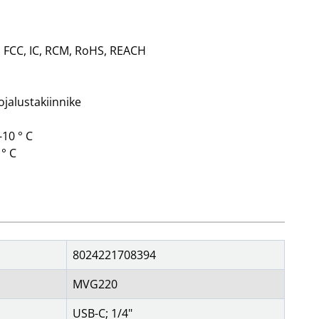
5, FCC, IC, RCM, RoHS, REACH
iojalustakiinnike
-10 ° C
 ° C
8024221708394
MVG220
USB-C; 1/4"