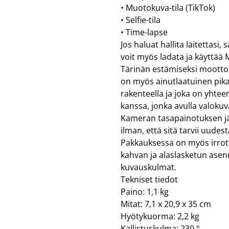
• Muotokuva-tila (TikTok)
• Selfie-tila
• Time-lapse
Jos haluat hallita laitettasi,
voit myös ladata ja käyttää
Tärinän estämiseksi moottori
on myös ainutlaatuinen pikak
rakenteella ja joka on yhte
kanssa, jonka avulla valokuva
Kameran tasapainotuksen jä
ilman, että sitä tarvii uude
Pakkauksessa on myös irrote
kahvan ja alaslasketun asen
kuvauskulmat.
Tekniset tiedot
Paino: 1,1 kg
Mitat: 7,1 x 20,9 x 35 cm
Hyötykuorma: 2,2 kg
Kallistuskulma: 230 °