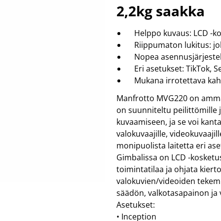
kotelot & suojukset
kuulokkeet & mikrofonit
t
2,2kg saakka
Näytä lisää...
Näytä lisää...
TIEDON TALLENNUS
TIETOKONE
T
arkisto
bluetooth sovittimet
Helppo kuvaus: LCD -kos
k
hdd
ergonomia
p
Riippumaton lukitus: jok
kameranauha
esittäminen ja osoittimet
t
Nopea asennusjärjestel
kopiointi
hiiret
Eri asetukset: TikTok, Se
levyt
hiirimatot
Mukana irrotettava kahv
Näytä lisää...
Näytä lisää...
VIDEO
ÄÄNENTOISTO
Manfrotto MVG220 on ammatt
actionkamerat
autotarvikkeet
on suunniteltu peilittömill
autokamerat
johdot & sovittimet
kuvaamiseen, ja se voi kantaa
follow-focus
kaiuttimet
valokuvaajille, videokuvaajille
hardcase
kelloradiot
monipuolista laitetta eri a
jalustat
kuuloketarvikkeet
Näytä lisää...
Näytä lisää...
Gimbalissa on LCD -kosketusn
toimintatilaa ja ohjata kier
valokuvien/videoiden tekem
säädön, valkotasapainon ja 
Asetukset:
• Inception