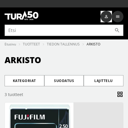
Etusivu
TUOTTEET
TIEDON TALLENNUS
ARKISTO
ARKISTO
KATEGORIAT
SUODATUS
LAJITTELU
3
tuotteet