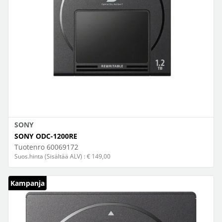
SONY
SONY ODC-1200RE
Tuotenro
60069172
Suos.hinta (Sisältää ALV) : € 149,00
Kampanja