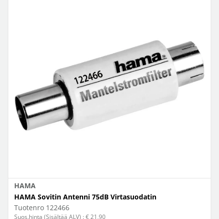
HAMA
HAMA Sovitin Antenni 75dB Virtasuodatin
Tuotenro
122466
Suos.hinta (Sisältää ALV) : € 21,90