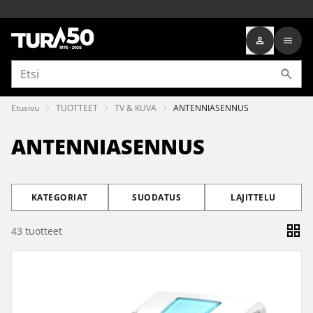
Etusivu
TUOTTEET
TV & KUVA
ANTENNIASENNUS
ANTENNIASENNUS
KATEGORIAT
SUODATUS
LAJITTELU
43
tuotteet