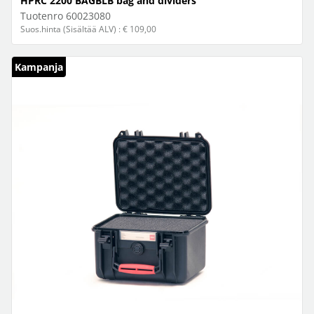
HPRC 2200 BAGBLB bag and dividers
Tuotenro
60023080
Suos.hinta (Sisältää ALV) : € 109,00
Kampanja