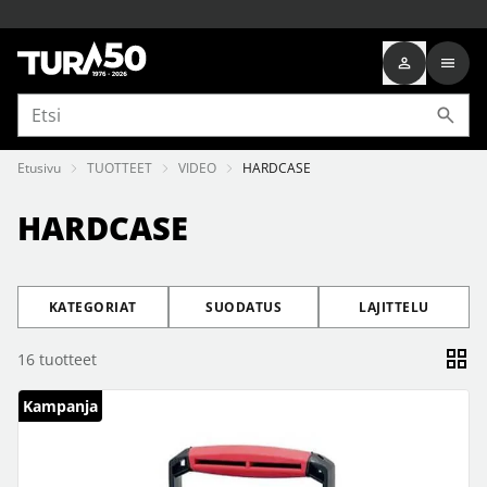
Etusivu
TUOTTEET
VIDEO
HARDCASE
HARDCASE
KATEGORIAT
SUODATUS
LAJITTELU
16
tuotteet
Kampanja