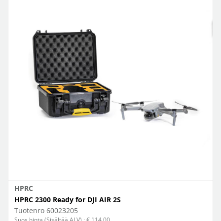
HPRC
HPRC 2300 Ready for DJI AIR 2S
Tuotenro
60023205
Suos.hinta (Sisältää ALV) : € 114,00