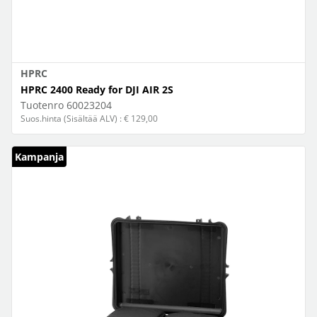
HPRC
HPRC 2400 Ready for DJI AIR 2S
Tuotenro
60023204
Suos.hinta (Sisältää ALV) : € 129,00
Kampanja