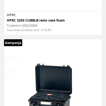
HPRC
HPRC 2250 CUBBLB resin case foam
Tuotenro
60023084
Suos.hinta (Sisältää ALV) : € 59,99
Kampanja