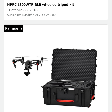
HPRC 6500WTRIBLB wheeled tripod kit
Tuotenro
60023186
Suos.hinta (Sisältää ALV) : € 249,00
Kampanja