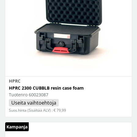
HPRC
HPRC 2300 CUBBLB resin case foam
Tuotenro
60023087
Useita vaihtoehtoja
Suos.hinta (Sisältää ALV) : € 79,99
Kampanja