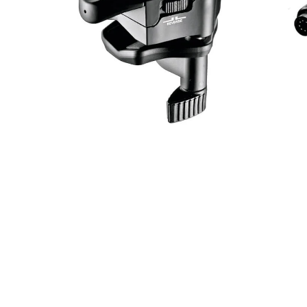
happy plugs
Näytä lisää...
TABLETIT/LUKIJAT
TERVEYS JA HYVINVOINTI
multimedia
hammas- ja suuhygienia
pidikkeet & telineet
hieronta
stylus
hiustenhoito ja muotoilu
suojakalvot
hiustenleikkuu ja parranajo
suojakotelot
hyvinvointi
URHEILU JA VAPAA-AIKA
VALOKUVAUS
asusteet
albumit & kehykset
kiikarit
filmit & tarvikkeet
koululaukut
jalustapäät
laukut
jalustat
matkustamiseen
johdot
Näytä lisää...
Näytä lisää...