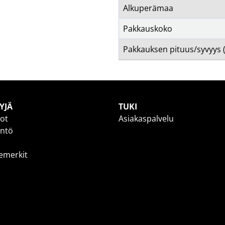
Alkuperämaa
Pakkauskoko
Pakkauksen pituus/syvyys
YJÄ
TUKI
dot
Asiakaspalvelu
yntö
temerkit