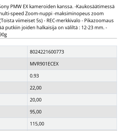
unnistimet & pistokkeet
sulakkeet
Sony PMW EX kameroiden kanssa. -Kaukosäätimessä
Näytä lisää...
-multi-speed Zoom-nuppi -maksiminopeus zoom
OIMISTOTARVIKKEET
TV & KUVA
irjoitusvälineet
antenniasennus
(Toista viimeiset 5s) - REC-merkkivalo - Pikazoomaus
aperi
antennikiinnittimet
ä putkiin joiden halkaisija on väliltä : 12-23 mm. -
oimistotarvikkeet
antennit
 90g
av-elektroniikka
johdot & liittimet
Näytä lisää...
8024221600773
MVR901ECEX
0.93
22,00
20,00
95,00
115,00