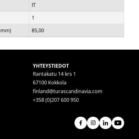
IT
1
 (mm)
85,00
YHTEYSTIEDOT
Rantakatu 14 krs 1
67100 Kokkola
finland@turascandinavia.com
+358 (0)207 600 950