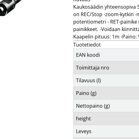
kotelot & suojukset
kuulokkeet & mikrofonit
t
Kaukosäädin yhteensopiva 
Näytä lisää...
Näytä lisää...
TIEDON TALLENNUS
TIETOKONE
on REC/Stop -zoom-kytkin 
T
arkisto
bluetooth sovittimet
k
potentiometri - RET-painike 
hdd
ergonomia
p
painikkeet. -Voidaan kiinnittä
kameranauha
esittäminen ja osoittimet
t
Kaapelin pituus: 1m -Paino:
kopiointi
hiiret
Tuotetiedot
levyt
hiirimatot
Näytä lisää...
Näytä lisää...
EAN koodi
VIDEO
ÄÄNENTOISTO
actionkamerat
autotarvikkeet
Toimittaja nro
autokamerat
johdot & sovittimet
follow-focus
kaiuttimet
Tilavuus (l)
hardcase
kelloradiot
jalustat
kuuloketarvikkeet
Paino (g)
Näytä lisää...
Näytä lisää...
Nettopaino (g)
height
Leveys