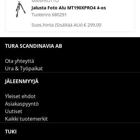
MANFROTTO
Jalusta Foto Alu MT190XPRO4 4-os
Tuotenro
680291
Suos.hinta (Sisältää ALV)
€ 299,00
TURA SCANDINAVIA AB
Ota yhteyttä
Ura & Työpaikat
JÄLEENMYYJÄ
Yleiset ehdot
Asiakaspyyntö
Uutiset
Kaikki tuotemerkit
TUKI