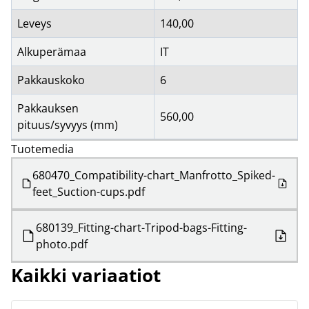
Leveys
140,00
Alkuperämaa
IT
Pakkauskoko
6
Pakkauksen
560,00
pituus/syvyys (mm)
Tuotemedia
680470_Compatibility-chart_Manfrotto_Spiked-
feet_Suction-cups.pdf
680139_Fitting-chart-Tripod-bags-Fitting-
photo.pdf
Kaikki variaatiot