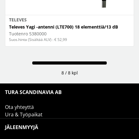
TELEVES
Televes Yagi -antenni (LTE700) 18 elementtiä/13 dB
Tuotenro
5380000
Suos.hinta (Sisältää ALV) : € 52,99
8 / 8 kpl
TURA SCANDINAVIA AB
Ota yhteyttä
Ura & Työpaikat
JÄLEENMYYJÄ