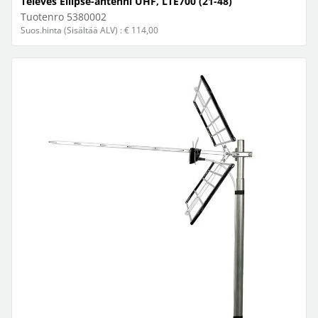
Televes Ellipse-antenni UHF, LTE700 (21-48)
Tuotenro
5380002
Suos.hinta (Sisältää ALV) : € 114,00