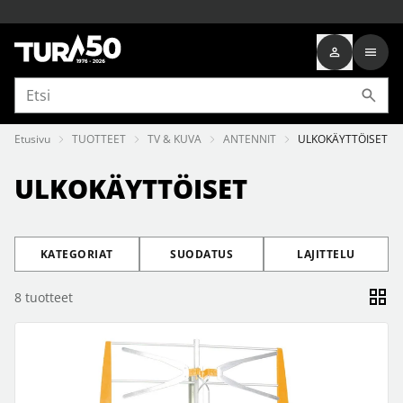
Etusivu
TUOTTEET
TV & KUVA
ANTENNIT
ULKOKÄYTTÖISET
ULKOKÄYTTÖISET
KATEGORIAT
SUODATUS
LAJITTELU
8
tuotteet