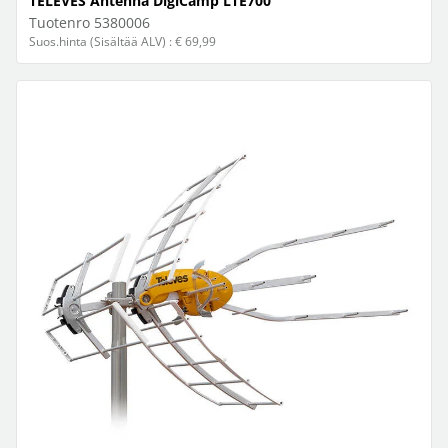
TELEVES Antenna DigiCamp LTE700
Tuotenro
5380006
Suos.hinta (Sisältää ALV) : € 69,99