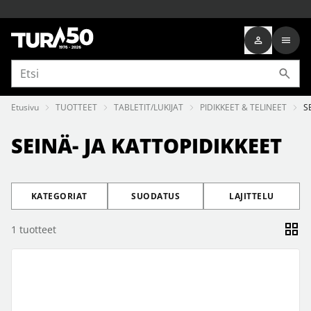
Etusivu
TUOTTEET
TABLETIT/LUKIJAT
PIDIKKEET & TELINEET
S
SEINÄ- JA KATTOPIDIKKEET
KATEGORIAT
SUODATUS
LAJITTELU
1
tuotteet