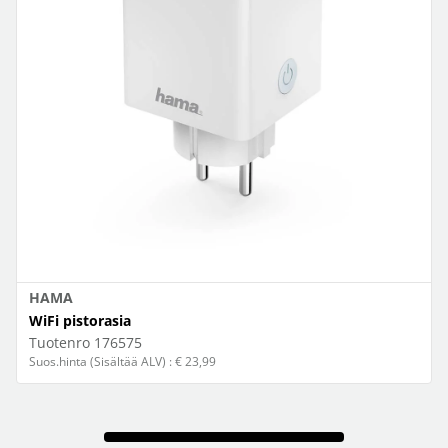
HAMA
WiFi pistorasia
Tuotenro
176575
Suos.hinta (Sisältää ALV) : € 23,99