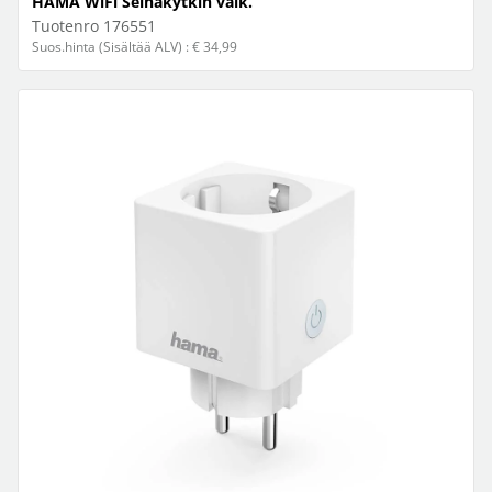
HAMA WiFi Seinäkytkin valk.
Tuotenro
176551
Suos.hinta (Sisältää ALV) : € 34,99