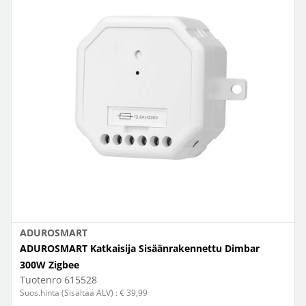
ADUROSMART
ADUROSMART Katkaisija Sisäänrakennettu Dimbar
300W Zigbee
Tuotenro
615528
Suos.hinta (Sisältää ALV) : € 39,99