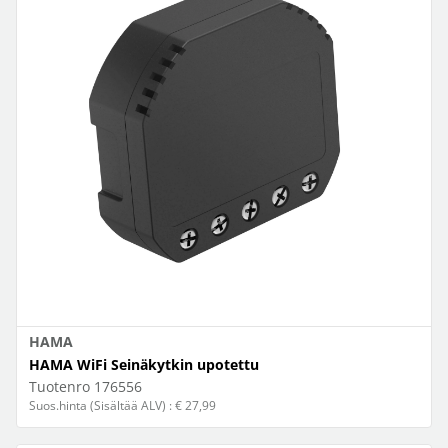
HAMA
HAMA WiFi Seinäkytkin upotettu
Tuotenro
176556
Suos.hinta (Sisältää ALV) : € 27,99