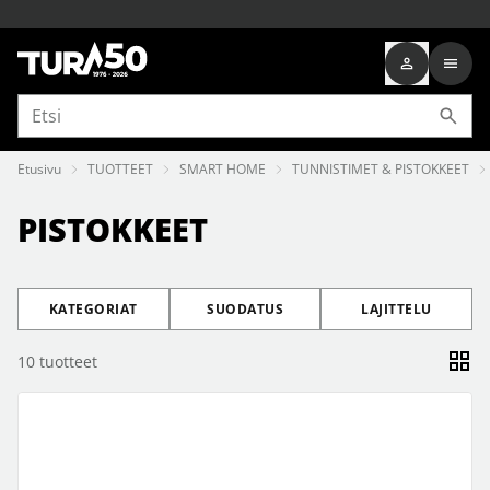
Etusivu
TUOTTEET
SMART HOME
TUNNISTIMET & PISTOKKEET
PISTOKKEET
KATEGORIAT
SUODATUS
LAJITTELU
10
tuotteet