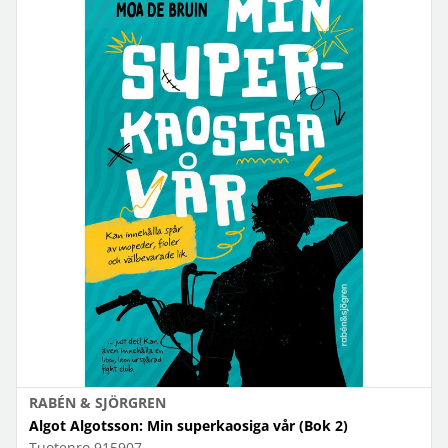
RABÉN & SJÖRGREN
Algot Algotsson: Min superkaosiga vår (Bok 2)
Tuotenro
915907