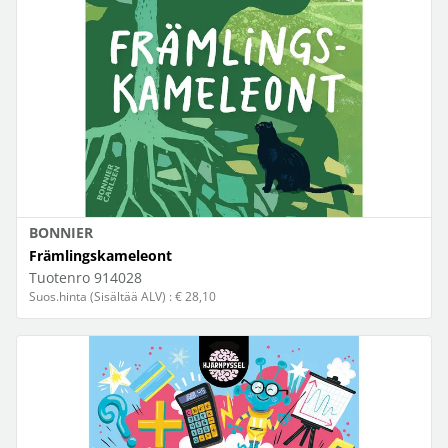
BONNIER
Främlingskameleont
Tuotenro
914028
Suos.hinta (Sisältää ALV) : € 28,10