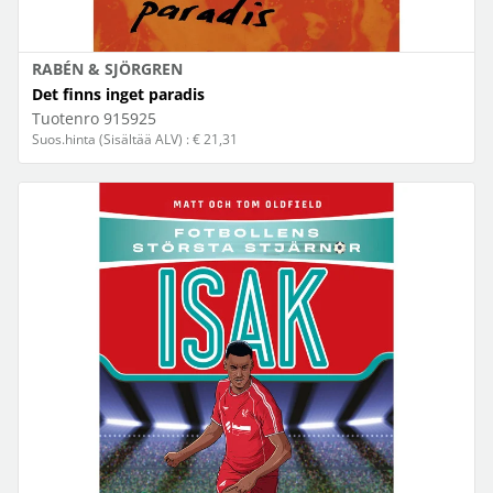
RABÉN & SJÖRGREN
Det finns inget paradis
Tuotenro
915925
Suos.hinta (Sisältää ALV) : € 21,31