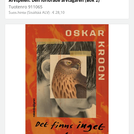
Arvspelen: Den förlorade arvtagaren (Bok 2)
Tuotenro
911065
Suos.hinta (Sisältää ALV) : € 28,10