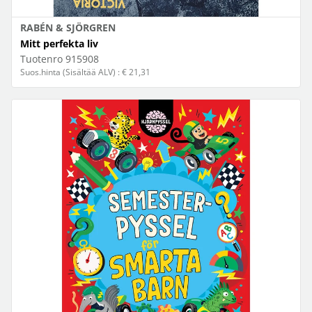
RABÉN & SJÖRGREN
Mitt perfekta liv
Tuotenro
915908
Suos.hinta (Sisältää ALV) : € 21,31