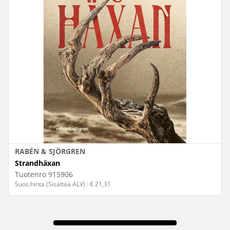
RABÉN & SJÖRGREN
Strandhäxan
Tuotenro
915906
Suos.hinta (Sisältää ALV) : € 21,31