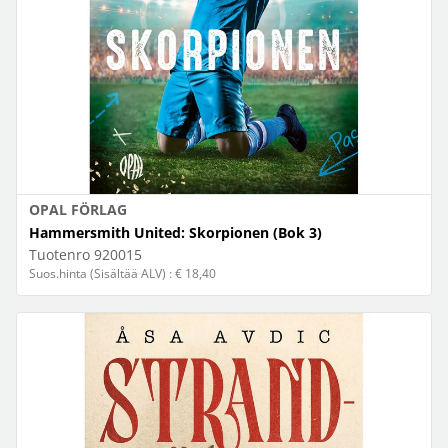
OPAL FÖRLAG
Hammersmith United: Skorpionen (Bok 3)
Tuotenro
920015
Suos.hinta (Sisältää ALV) : € 18,40