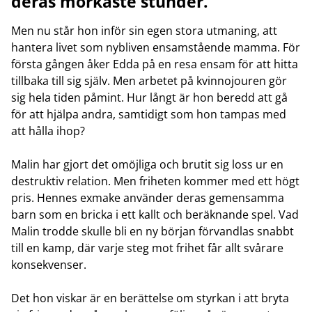
deras mörkaste stunder.
Men nu står hon inför sin egen stora utmaning, att
hantera livet som nybliven ensamstående mamma. För
första gången åker Edda på en resa ensam för att hitta
tillbaka till sig själv. Men arbetet på kvinnojouren gör
sig hela tiden påmint. Hur långt är hon beredd att gå
för att hjälpa andra, samtidigt som hon tampas med
att hålla ihop?
Malin har gjort det omöjliga och brutit sig loss ur en
destruktiv relation. Men friheten kommer med ett högt
pris. Hennes exmake använder deras gemensamma
barn som en bricka i ett kallt och beräknande spel. Vad
Malin trodde skulle bli en ny början förvandlas snabbt
till en kamp, där varje steg mot frihet får allt svårare
konsekvenser.
Det hon viskar är en berättelse om styrkan i att bryta