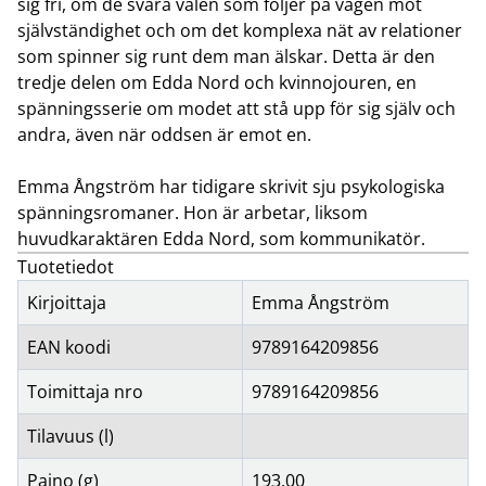
sig fri, om de svåra valen som följer på vägen mot
självständighet och om det komplexa nät av relationer
som spinner sig runt dem man älskar. Detta är den
tredje delen om Edda Nord och kvinnojouren, en
spänningsserie om modet att stå upp för sig själv och
andra, även när oddsen är emot en.
Emma Ångström har tidigare skrivit sju psykologiska
spänningsromaner. Hon är arbetar, liksom
huvudkaraktären Edda Nord, som kommunikatör.
Tuotetiedot
Kirjoittaja
Emma Ångström
EAN koodi
9789164209856
Toimittaja nro
9789164209856
Tilavuus (l)
Paino (g)
193,00