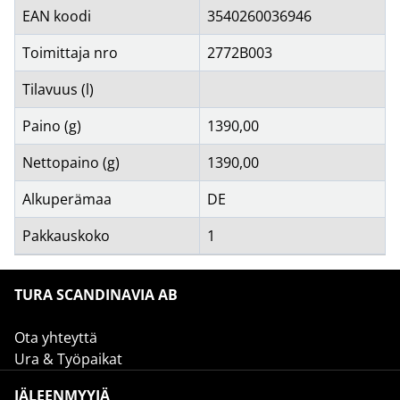
EAN koodi
3540260036946
Toimittaja nro
2772B003
Tilavuus (l)
Paino (g)
1390,00
Nettopaino (g)
1390,00
Alkuperämaa
DE
Pakkauskoko
1
TURA SCANDINAVIA AB
Ota yhteyttä
Ura & Työpaikat
JÄLEENMYYJÄ