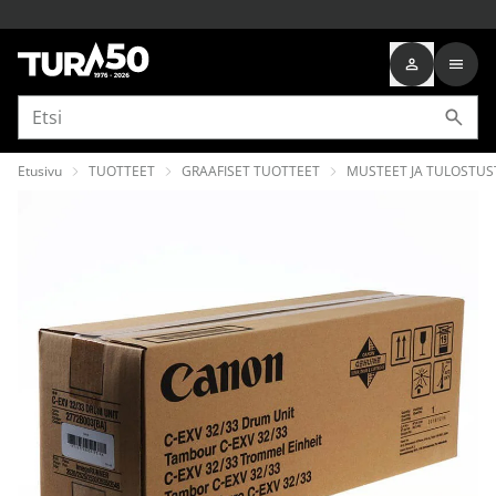
Etusivu
TUOTTEET
GRAAFISET TUOTTEET
MUSTEET JA TULOSTUS