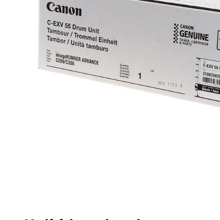
happy plugs
Näytä lisää...
TABLETIT/LUKIJAT
TERVEYS JA HYVINVOINTI
multimedia
hammas- ja suuhygienia
pidikkeet & telineet
hieronta
stylus
hiustenhoito ja muotoilu
suojakalvot
hiustenleikkuu ja parranajo
suojakotelot
hyvinvointi
URHEILU JA VAPAA-AIKA
VALOKUVAUS
asusteet
albumit & kehykset
kiikarit
filmit & tarvikkeet
koululaukut
jalustapäät
laukut
jalustat
matkustamiseen
johdot
Näytä lisää...
Näytä lisää...