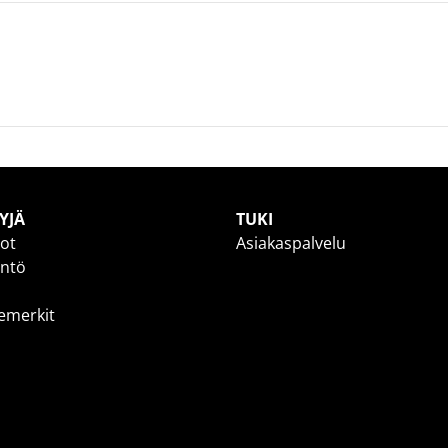
YJÄ
TUKI
dot
Asiakaspalvelu
yntö
temerkit