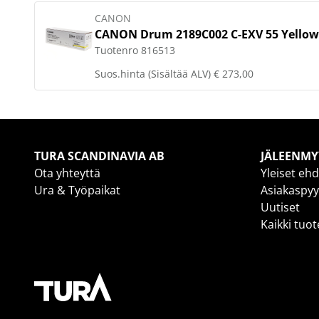
CANON
CANON Drum 2189C002 C-EXV 55 Yellow
Tuotenro
816513
Suos.hinta (Sisältää ALV)
€ 273,00
TURA SCANDINAVIA AB
JÄLEENMY
Ota yhteyttä
Yleiset eh
Ura & Työpaikat
Asiakaspy
Uutiset
Kaikki tuo