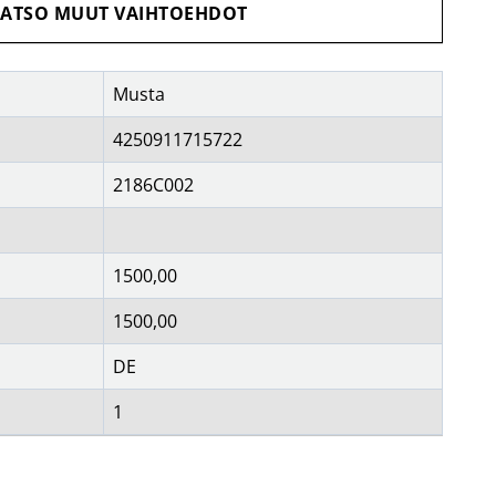
unnistimet & pistokkeet
sulakkeet
ATSO MUUT VAIHTOEHDOT
Näytä lisää...
OIMISTOTARVIKKEET
TV & KUVA
irjoitusvälineet
antenniasennus
Musta
aperi
antennikiinnittimet
oimistotarvikkeet
antennit
4250911715722
av-elektroniikka
johdot & liittimet
2186C002
Näytä lisää...
1500,00
1500,00
DE
1