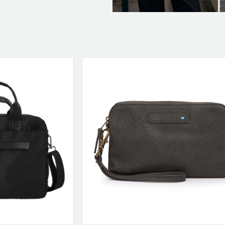
køkken
Se flere…
MARKETING
MOBIL
S
altec lansing
bil tilbehør
backbone
foto & video
k
golla
gps
s
hama
headset
s
happy plugs
holdere & standere
t
Se flere…
Se flere…
TV & BILLED
VIDEO
antenne montering
action kamera
antenner
bilkameraer/dashcams
av elektronik
bløde tasker & regnbeskyttelse
fjernudløsere
droner
hjemmebiograf tilbehør
filter
Se flere…
Se flere…