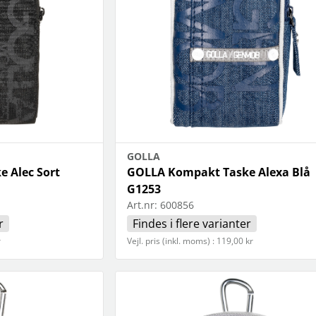
GOLLA
 Alec Sort
GOLLA Kompakt Taske Alexa Blå
G1253
Art.nr:
600856
r
Findes i flere varianter
r
Vejl. pris (inkl. moms) : 119,00 kr