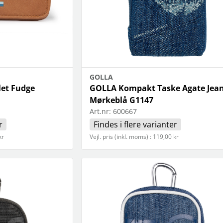
GOLLA
let Fudge
GOLLA Kompakt Taske Agate Jea
Mørkeblå G1147
Art.nr:
600667
r
Findes i flere varianter
kr
Vejl. pris (inkl. moms) : 119,00 kr