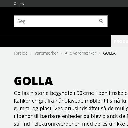
Om os
PRODU
Forside
Varemærker
Alle varemærker
GOLLA
BØGER
Alle varemærker
BØRN & BABY
Bøger
8sinn
biografier
ammetid
akademius förlag
børn & unge
accsoon
babyalarmer
alfabeta bokförlag
engelsk
accutime
badetid
astrid lindgren
GOLLA
faglitteratur
adurosmart
b wahlströms
hygiejne og sygdom
lommebøger
agfaphoto
sovetid
babblarna
Gollas historie begyndte i 90’erne i den finske b
Se flere…
Se flere…
Se flere…
Se flere…
GAMING
GRAFISKE PRODUKTER
Kähkönen gik fra håndlavede møbler til små fun
gamingstole & borde
3d-produkter
gummi og plast. Ved årtusindskiftet så de muli
hovedtelefon & mikrofoner
farvekontrol
tilbehør til bærbare enheder og blev blandt de fø
højttalere
forbrugsstoffer
konsol tilbehør
printere
stil ind i elektronikverdenen med deres unikke t