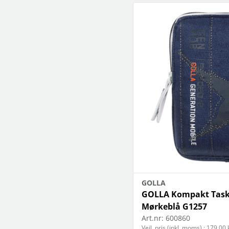
GOLLA
GOLLA Kompakt Taske
Mørkeblå G1257
Art.nr:
600860
Vejl. pris (inkl. moms) : 179,00 