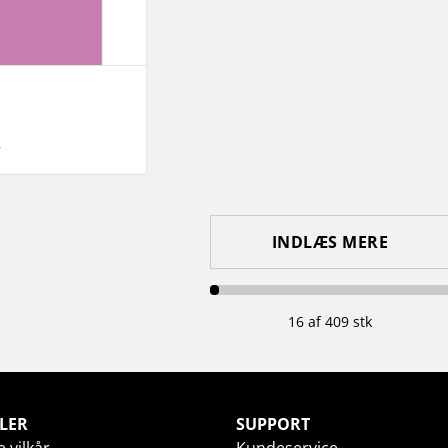
r
INDLÆS MERE
16 af 409 stk
LER
SUPPORT
 vilkår
Kundeservice