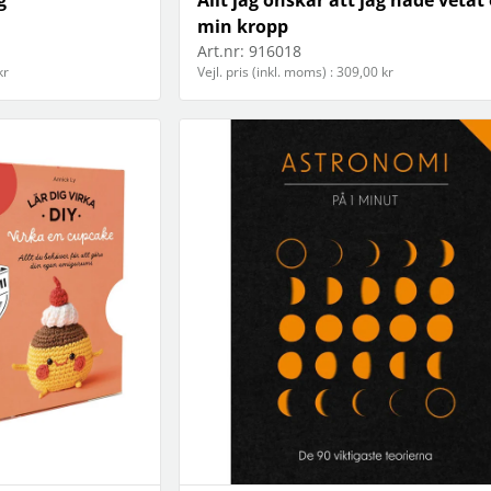
min kropp
Art.nr:
916018
kr
Vejl. pris (inkl. moms) : 309,00 kr