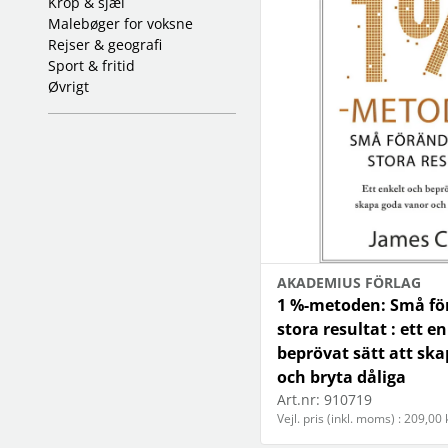
krop & sjæl
mus & keyboard
scannere
Se flere…
malebøger for voksne
Se flere…
LEGETØJ & SPIL
rejser & geografi
LYD
legetøj
sport & fritid
bil audio
puslespil
øvrigt
forstærkere & fordelere
spil
højttaler tilbehør
højttalere
kabler & adaptere
Se flere…
SUNDHED & PERSONLIG
TABLETS
PLEJE
holdere & standere
hårfjerning & barbering
musik multimedia
hårpleje & styling
skærmbeskyttelse
massage
stylus/penne
AKADEMIUS FÖRLAG
tand- & mundhygiejne
tasker & covers
1 %-metoden: Små fö
wellness
stora resultat : ett e
beprövat sätt att sk
och bryta dåliga
Art.nr:
910719
Vejl. pris (inkl. moms) : 209,00 