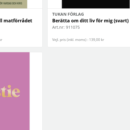
TUKAN FÖRLAG
ll matförrådet
Berätta om ditt liv för mig (svart)
Art.nr:
911075
kr
Vejl. pris (inkl. moms) : 139,00 kr