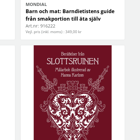
MONDIAL
Barn och mat: Barndietistens guide
från smakportion till äta själv
Art.nr:
916222
Vejl. pris (inkl. moms) : 349,00 kr