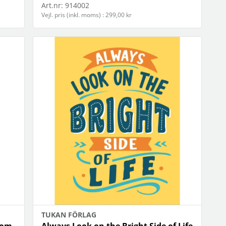
Art.nr:
914002
Vejl. pris (inkl. moms) : 299,00 kr
TUKAN FÖRLAG
 om
Always Look on the Bright Side of Life