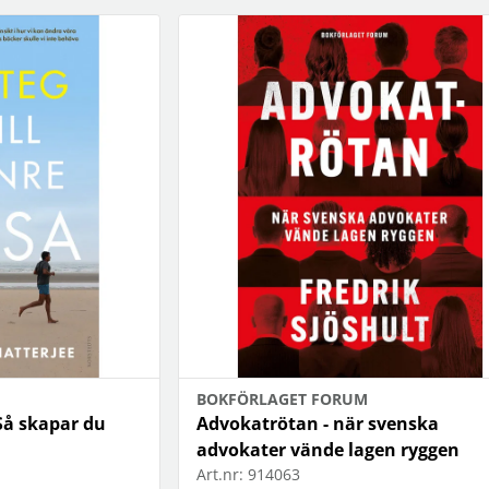
BOKFÖRLAGET FORUM
: Så skapar du
Advokatrötan - när svenska
advokater vände lagen ryggen
Art.nr:
914063