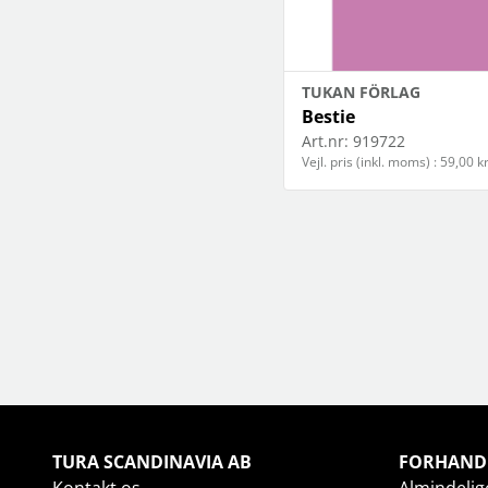
TUKAN FÖRLAG
Bestie
Art.nr:
919722
Vejl. pris (inkl. moms) : 59,00 k
TURA SCANDINAVIA AB
FORHAND
Kontakt os
Almindelige