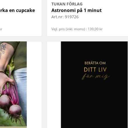
TUKAN FÖRLAG
irka en cupcake
Astronomi på 1 minut
Art.nr:
919726
kr
Vejl. pris (inkl. moms) : 139,00 kr