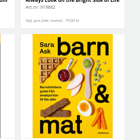
Art.nr:
919882
Vejl. pris (inkl. moms) : 79,00 kr