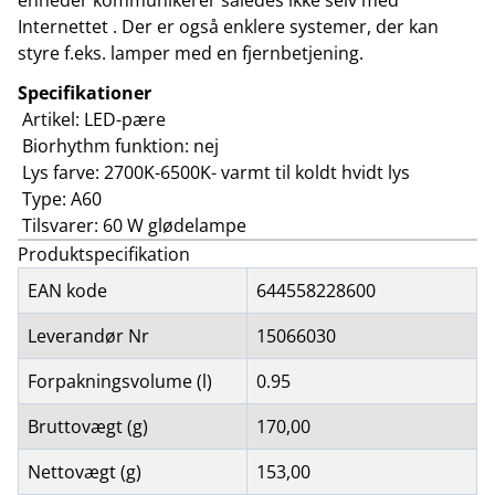
enheder kommunikerer således ikke selv med
Internettet . Der er også enklere systemer, der kan
styre f.eks. lamper med en fjernbetjening.
Specifikationer
Artikel: LED-pære
Biorhythm funktion: nej
Lys farve: 2700K-6500K- varmt til koldt hvidt lys
Type: A60
Tilsvarer: 60 W glødelampe
Produktspecifikation
EAN kode
644558228600
Leverandør Nr
15066030
Forpakningsvolume (l)
0.95
Bruttovægt (g)
170,00
Nettovægt (g)
153,00