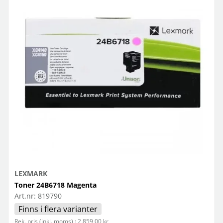
LEXMARK
Toner 24B6718 Magenta
Art.nr:
819790
Finns i flera varianter
Rek. pris (inkl. moms) : 2 859,00 kr