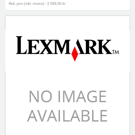
Rek. pris (inkl. moms) : 3 589,00 kr