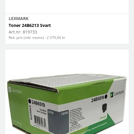
LEXMARK
Toner 24B6213 Svart
Art.nr:
819733
Rek. pris (inkl. moms) : 2 379,00 kr