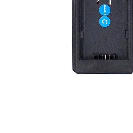
högtalare
skannrar
Se fler...
Se fler...
LAGRINGSMEDIA
LEKSAKER & SPEL
arkiv
leksaker
band
pussel
förvaring och märkning
spel
hdd
kamera-tape
Se fler...
SPORT OCH FRITID
SURF- OCH LÄSPLATTOR
cykel
hållare
kikare
musik och multimedia
kläder
skärmskydd
radioapparater
stylus-pennor
resetillbehör
väskor
Se fler...