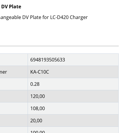
 DV Plate
OBIL
SMARTA HEM
angeable DV Plate for LC-D420 Charger
iltillbehör
garage och portkontroll
oto & video
kamera och tillbehör
ps
sensorer och väggkontakter
headset
smart belysning
ållare
temperaturstyrning
 fler...
6948193505633
mer
KA-C10C
0.28
120,00
108,00
20,00
100,00