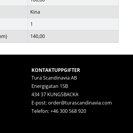
Kina
1
mm)
140,00
KONTAKTUPPGIFTER
Tura Scandinavia AB
Energigatan 15B
434 37 KUNGSBACKA
E-post:
order@turascandinavia.com
Telefon:
+46 300 568 920