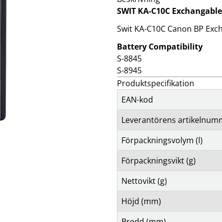
klockor
wellness
SWIT KA-C10C Exchangable
Se fler...
LJUD
MARKETING
M
Swit KA-C10C Canon BP Exch
förstärkare och delning
altec lansing
b
högtalare
backbone
f
Battery Compatibility
högtalartillbehör
golla
g
S-8845
kablar och adaptrar
hama
S-8945
ljud för bil
happy plugs
h
Produktspecifikation
Se fler...
Se fler...
Se
TÄCKNINGSUTRUSTNING
VIDEO
EAN-kod
kablar & adaptrar
actionkameror
mätutrustning
bilkameror
Leverantörens artikelnum
passiva komponenter
drönare
signalförstärkare
filter
Förpackningsvolym (l)
tillbehör
follow-focus
Se fler...
Förpackningsvikt (g)
Nettovikt (g)
Höjd (mm)
Bredd (mm)