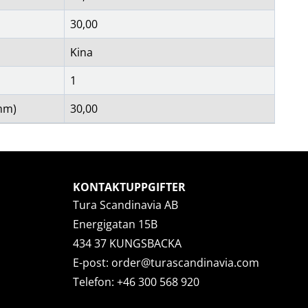
30,00
Kina
1
mm)
30,00
KONTAKTUPPGIFTER
Tura Scandinavia AB
Energigatan 15B
434 37 KUNGSBACKA
E-post:
order@turascandinavia.com
Telefon:
+46 300 568 920