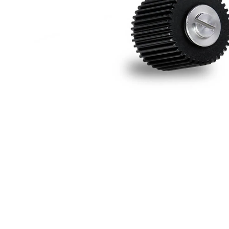
högtalare
skannrar
Se fler...
Se fler...
LAGRINGSMEDIA
LEKSAKER & SPEL
arkiv
leksaker
band
pussel
förvaring och märkning
spel
hdd
kamera-tape
Se fler...
SPORT OCH FRITID
SURF- OCH LÄSPLATTOR
cykel
hållare
kikare
musik och multimedia
kläder
skärmskydd
radioapparater
stylus-pennor
resetillbehör
väskor
Se fler...