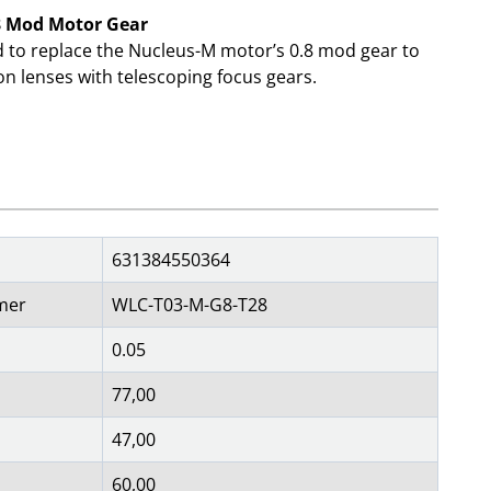
8 Mod Motor Gear
 to replace the Nucleus-M motor’s 0.8 mod gear to
OBIL
SMARTA HEM
iltillbehör
garage och portkontroll
on lenses with telescoping focus gears.
oto & video
kamera och tillbehör
ps
sensorer och väggkontakter
headset
smart belysning
ållare
temperaturstyrning
 fler...
631384550364
mer
WLC-T03-M-G8-T28
0.05
77,00
47,00
60,00