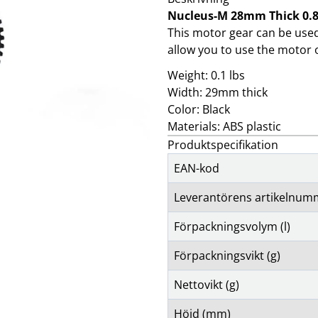
klockor
wellness
Nucleus-M 28mm Thick 0.
Se fler...
LJUD
MARKETING
This motor gear can be used
M
förstärkare och delning
altec lansing
b
allow you to use the motor 
högtalare
backbone
f
Weight: 0.1 lbs
högtalartillbehör
golla
g
kablar och adaptrar
hama
Width: 29mm thick
ljud för bil
happy plugs
h
Color: Black
Se fler...
Se fler...
Se
Materials: ABS plastic
TÄCKNINGSUTRUSTNING
VIDEO
Produktspecifikation
kablar & adaptrar
actionkameror
mätutrustning
bilkameror
EAN-kod
passiva komponenter
drönare
signalförstärkare
filter
Leverantörens artikelnum
tillbehör
follow-focus
Se fler...
Förpackningsvolym (l)
Förpackningsvikt (g)
Nettovikt (g)
Höjd (mm)