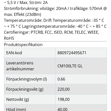
~ 5,5 V / Max. Ström: 2A
Strömförbrukning: viloläge: 20mA / trafikläge: 570mA @
max. Effekt (23dBm)
Temperaturområde: Drift Temperaturområde: -35 ° C
~ + 75 ° C Lagringstemperaturområde: -40 ° C ~ + 85 ° C
Certifieringar: PTCRB, FCC, ISED, RCM, TELEC, WEEE,
RoHS
Produktspecifikation
EAN-kod
8809724495671
Leverantörens
CM100LTE GL
artikelnummer
Förpackningsvolym (l)
0.66
Förpackningsvikt (g)
220,00
Nettovikt (g)
198,00
Höjd (mm)
40,00