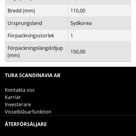
Bredd (mm)
110,00
Ursprungsland
Sydkorea
Förpackningsstorlek
1
Förpackningslängd/djup
150,00
(mm)
TURA SCANDINAVIA AB
Kontakta oss
Karriär
Investerare
Visselblåsarfunktion
ÅTERFÖRSÄLJARE