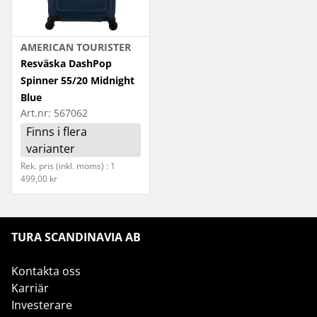
AMERICAN TOURISTER
Resväska DashPop
Spinner 55/20 Midnight
Blue
Art.nr:
567062
Finns i flera
varianter
Rek. pris (inkl. moms) : 1
499,00 kr
TURA SCANDINAVIA AB
Kontakta oss
Karriär
Investerare