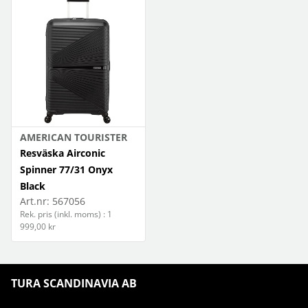
AMERICAN TOURISTER
Resväska Airconic
Spinner 77/31 Onyx
Black
Art.nr:
567056
Rek. pris (inkl. moms) : 1
999,00 kr
TURA SCANDINAVIA AB