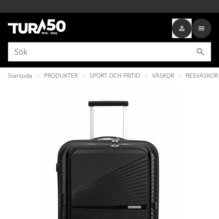
Startsida
PRODUKTER
SPORT OCH FRITID
VÄSKOR
RESVÄSKOR