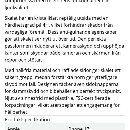
kompromissa med telefonens funktionalitet eller
ljudkvalitet.
Skalet har en kristallklar, reptålig utsida med en
hårdhetsgrad på 4H, vilket förhindrar skador från
vardagliga föremål. Dess anti-gulnande egenskaper
gör att skalet ser nytt ut över tid. Den perfekta
passformen inkluderar ett kameraskydd och upphöjda
kanter som skyddar både kameran och skärmen från
repor och stötar.
Med halkfria material och räfflade sidor ger skalet ett
säkert grepp, medan förstärkta hörn ger ytterligare
skydd mot fall. Designen täcker även sidoknapparna
för dammskydd och bibehåller en perfekt tryckpunkt.
Njut av sinnesfrid med plastfria, FSC-certifierade
förpackningar, vilket återspeglar ett engagemang för
hållbarhet.
Produktspecifikation
Apple
iPhone 17