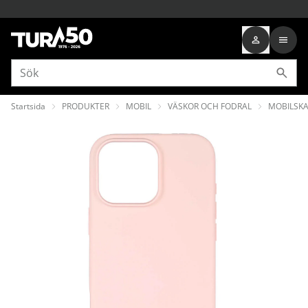
Startsida
PRODUKTER
MOBIL
VÄSKOR OCH FODRAL
MOBILSKA