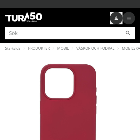
Startsida
PRODUKTER
MOBIL
VÄSKOR OCH FODRAL
MOBILSKA