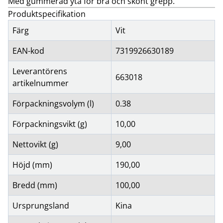
Med gummerad yta för bra och skönt grepp.
Produktspecifikation
Färg
Vit
EAN-kod
7319926630189
Leverantörens
663018
artikelnummer
Förpackningsvolym (l)
0.38
Förpackningsvikt (g)
10,00
Nettovikt (g)
9,00
Höjd (mm)
190,00
Bredd (mm)
100,00
Ursprungsland
Kina