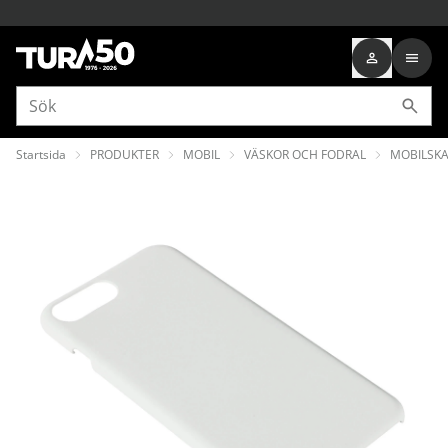
Startsida
PRODUKTER
MOBIL
VÄSKOR OCH FODRAL
MOBILSKA