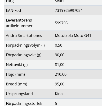
Färg
Svart
EAN-kod
7319925997054
Leverantörens
599705
artikelnummer
Andra Smartphones
Mototrola Moto G41
Förpackningsvolym (l)
0.50
Förpackningsvikt (g)
90,00
Nettovikt (g)
81,00
Höjd (mm)
210,00
Bredd (mm)
95,00
Ursprungsland
Kina
Förpackningsstorlek
5