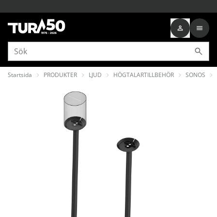
Startsida
PRODUKTER
LJUD
HÖGTALARTILLBEHÖR
SONOS