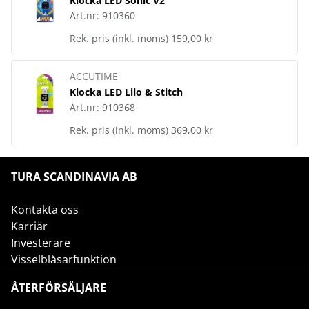
Klocka LED Sonic V2
Art.nr:
910360
Rek. pris (inkl. moms)
159,00 kr
ACCUTIME
Klocka LED Lilo & Stitch
Art.nr:
910368
Rek. pris (inkl. moms)
369,00 kr
TURA SCANDINAVIA AB
Kontakta oss
Karriär
Investerare
Visselblåsarfunktion
ÅTERFÖRSÄLJARE