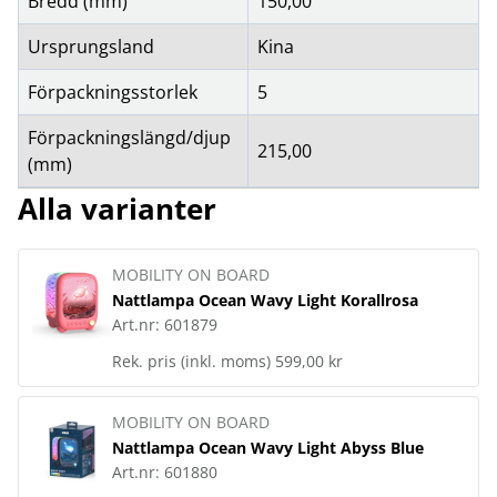
Bredd (mm)
150,00
Ursprungsland
Kina
Förpackningsstorlek
5
Förpackningslängd/djup
215,00
(mm)
Alla varianter
MOBILITY ON BOARD
Nattlampa Ocean Wavy Light Korallrosa
Art.nr:
601879
Rek. pris (inkl. moms)
599,00 kr
MOBILITY ON BOARD
Nattlampa Ocean Wavy Light Abyss Blue
Art.nr:
601880