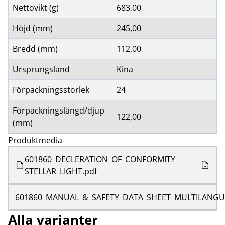
Nettovikt (g)
683,00
Höjd (mm)
245,00
Bredd (mm)
112,00
Ursprungsland
Kina
Förpackningsstorlek
24
Förpackningslängd/djup
122,00
(mm)
Produktmedia
601860_DECLERATION_OF_CONFORMITY_
STELLAR_LIGHT.pdf
601860_MANUAL_&_SAFETY_DATA_SHEET_MULTILANGUA
Alla varianter