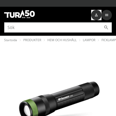
Startsida
PRODUKTER
HEM OCH HUSHÅLL
LAMPOR
FICKLAM