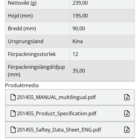
Nettovikt (g)
239,00
Höjd (mm)
195,00
Bredd (mm)
90,00
Ursprungsland
Kina
Förpackningsstorlek
12
Förpackningslängd/djup
35,00
(mm)
Produktmedia
201455_MANUAL_multilingual.pdf
201455_Product_Specification.pdf
201455_Saftey_Data_Sheet_ENG.pdf