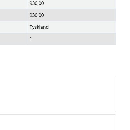
930,00
930,00
Tyskland
1