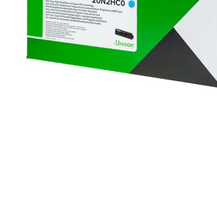
högtalare
skannrar
Se fler...
Se fler...
LAGRINGSMEDIA
LEKSAKER & SPEL
arkiv
leksaker
band
pussel
förvaring och märkning
spel
hdd
kamera-tape
Se fler...
SPORT OCH FRITID
SURF- OCH LÄSPLATTOR
cykel
hållare
kikare
musik och multimedia
kläder
skärmskydd
radioapparater
stylus-pennor
resetillbehör
väskor
Se fler...