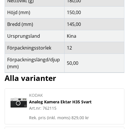
Nettovikt (g)
180,00
Höjd (mm)
150,00
Bredd (mm)
145,00
Ursprungsland
Kina
Förpackningsstorlek
12
Förpackningslängd/djup
50,00
(mm)
Alla varianter
KODAK
Analog Kamera Ektar H35 Svart
Art.nr:
762115
Rek. pris (inkl. moms)
829,00 kr