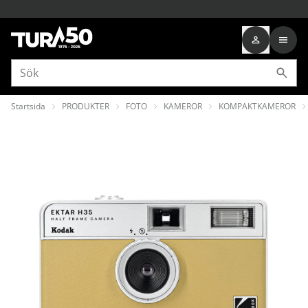
Startsida
PRODUKTER
FOTO
KAMEROR
KOMPAKTKAMEROR