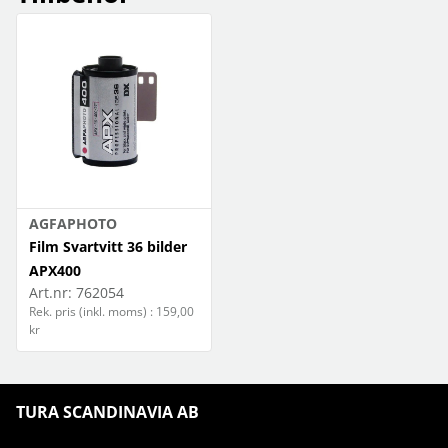
AGFAPHOTO
Film Svartvitt 36 bilder
APX400
Art.nr:
762054
Rek. pris (inkl. moms) : 159,00
kr
TURA SCANDINAVIA AB