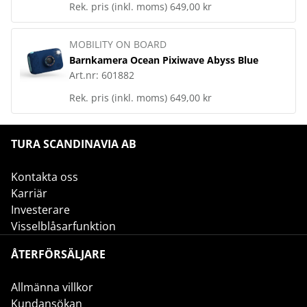
Rek. pris (inkl. moms)
649,00 kr
MOBILITY ON BOARD
Barnkamera Ocean Pixiwave Abyss Blue
Art.nr:
601882
Rek. pris (inkl. moms)
649,00 kr
TURA SCANDINAVIA AB
Kontakta oss
Karriär
Investerare
Visselblåsarfunktion
ÅTERFÖRSÄLJARE
Allmänna villkor
Kundansökan