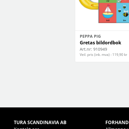
PEPPA PIG
Gretas bildordbok
Art.nr:
910949
Veil. pris (ink. mva) : 119,90 kr
TURA SCANDINAVIA AB
FORHAND