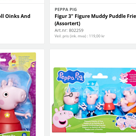
PEPPA PIG
ll Oinks And
Figur 3" Figure Muddy Puddle Fri
(Assortert)
Art.nr:
802259
Veil. pris (ink. mva) : 119,00 kr