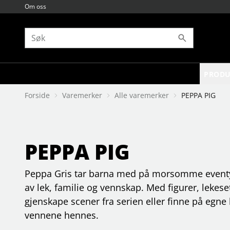
Om oss
PRODU
Forside
Varemerker
Alle varemerker
PEPPA PIG
AUDIO
Alle varemerker
BARN OG UNGDOM
Bøker
8sinn
bilaudio
ammeprodukter
akademius förlag
forsterkere & distribusjon
accsoon
bade
alfabeta bokförlag
accutime
høyttalere
pleie og hygiene
astrid lindgren
PEPPA PIG
adurosmart
høyttalertilbehør
sikkerhet
b wahlströms
kabel & adapter
agfaphoto
sove
babblarna
Se flere…
Se flere…
Se flere…
Se flere…
Peppa Gris tar barna med på morsomme eventyr 
FOTO
GAMING
av lek, familie og vennskap. Med figurer, lekese
belysning
energitilskudd
filmtilbehør
gamingstoler og bord
gjenskape scener fra serien eller finne på egn
fjernkontroller
hodetelefoner & mikrofoner
vennene hennes.
flash og ledlys
håndholdt