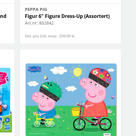
PEPPA PIG
end
Figur 6" Figure Dress-Up (Assortert)
Art.nr:
802842
Veil. pris (ink. mva) : 209,00 kr