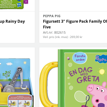
PEPPA PIG
-up Rainy Day
Figursett 3" Figure Pack Family O
Five
Art.nr:
802615
Veil. pris (ink. mva) : 269,00 kr